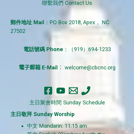
聯繫我們 Contact Us
h
f
郵件地址 Mail
：PO Box 2018, Apex， NC
o
27502
r
:
電話號碼 Phone
：（919）694-1233
電子郵箱 E-Mail
：
welcome@cbcnc.org
主日聚會時間 Sunday Schedule
主日敬拜 Sunday Worship
中文 Mandarin: 11:15 am