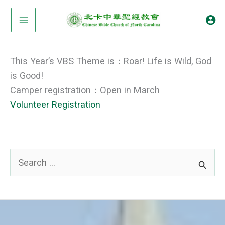
Skip
to
content
This Year’s VBS Theme is：Roar! Life is Wild, God
is Good!
Camper registration：Open in March
Volunteer Registration
S
e
a
r
c