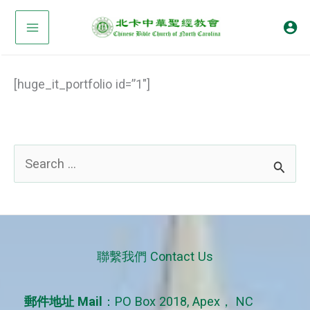
Skip
to
content
[huge_it_portfolio id=”1″]
S
e
a
r
c
聯繫我們 Contact Us
h
f
郵件地址 Mail
：PO Box 2018, Apex， NC
o