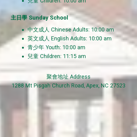
兒童 Children: 10:00 am
主日學 Sunday School
中文成人 Chinese Adults: 10:00 am
英文成人 English Adults: 10:00 am
青少年 Youth: 10:00 am
兒童 Children: 11:15 am
聚會地址 Address
1288 Mt Pisgah Church Road, Apex, NC 27523