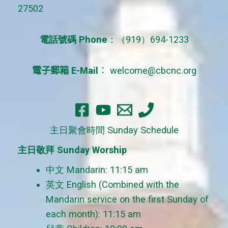
27502
r
:
電話號碼 Phone
：（919）694-1233
電子郵箱 E-Mail
：
welcome@cbcnc.org
主日聚會時間 Sunday Schedule
主日敬拜 Sunday Worship
中文 Mandarin: 11:15 am
英文 English (Combined with the
Mandarin service on the first Sunday of
each month): 11:15 am