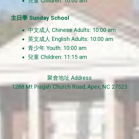
兒童 Children: 10:00 am
主日學 Sunday School
中文成人 Chinese Adults: 10:00 am
英文成人 English Adults: 10:00 am
青少年 Youth: 10:00 am
兒童 Children: 11:15 am
聚會地址 Address
1288 Mt Pisgah Church Road, Apex, NC 27523