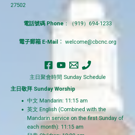
27502
r
:
電話號碼 Phone
：（919）694-1233
電子郵箱 E-Mail
：
welcome@cbcnc.org
主日聚會時間 Sunday Schedule
主日敬拜 Sunday Worship
中文 Mandarin: 11:15 am
英文 English (Combined with the
Mandarin service on the first Sunday of
each month): 11:15 am