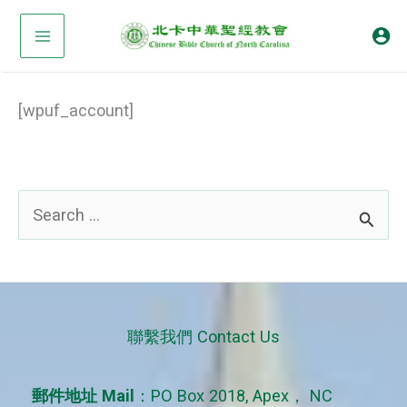
Skip
to
content
[wpuf_account]
S
e
a
r
c
聯繫我們 Contact Us
h
f
郵件地址 Mail
：PO Box 2018, Apex， NC
o