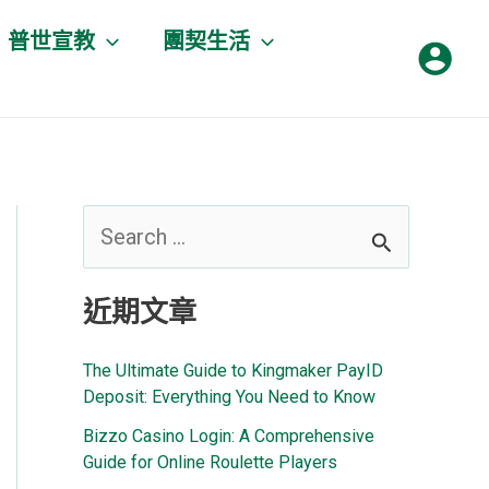
普世宣教
團契生活
搜
尋
近期文章
關
鍵
The Ultimate Guide to Kingmaker PayID
字
Deposit: Everything You Need to Know
:
Bizzo Casino Login: A Comprehensive
Guide for Online Roulette Players