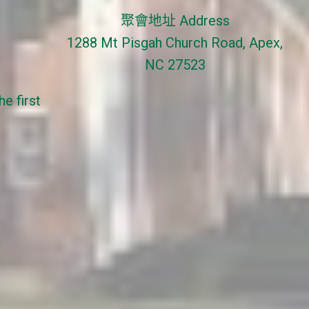
聚會地址 Address
1288 Mt Pisgah Church Road, Apex,
NC 27523
e first