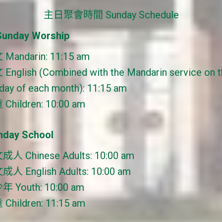
主日聚會時間 Sunday Schedule
nday Worship
Mandarin: 11:15 am
English (Combined with the Mandarin service on th
day of each month): 11:15 am
Children: 10:00 am
day School
人 Chinese Adults: 10:00 am
人 English Adults: 10:00 am
 Youth: 10:00 am
Children: 11:15 am