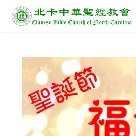
跳
至
主
要
內
容