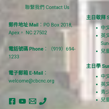
聯繫我們 Contact Us
主日敬拜 Su
郵件地址 Mail
：PO Box 2018,
中文 
Apex， NC 27502
英文 
Sun
電話號碼 Phone
：（919）694-
兒童 
1233
主日學 Sun
電子郵箱 E-Mail
：
中文成
welcome@cbcnc.org
英文成
青少年
兒童 