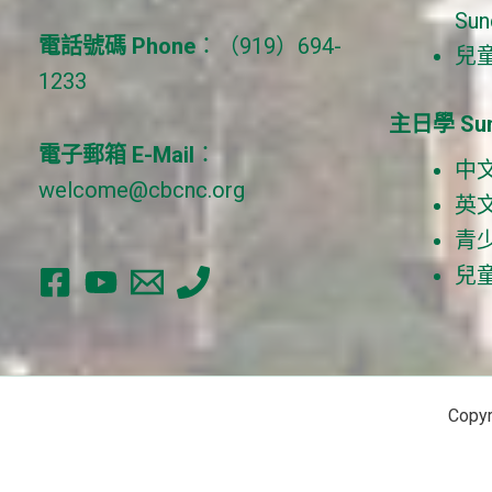
Sun
電話號碼 Phone
：（919）694-
兒童 
1233
主日學 Sun
電子郵箱 E-Mail
：
中文成
welcome@cbcnc.org
英文成
青少年
兒童 
Copy