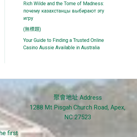
Rich Wilde and the Tome of Madness:
почему казахстанцы выбирают эту
игру
(無標題)
Your Guide to Finding a Trusted Online
Casino Aussie Available in Australia
聚會地址 Address
1288 Mt Pisgah Church Road, Apex,
NC 27523
e first