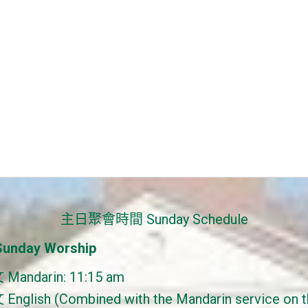
主日聚會時間 Sunday Schedule
nday Worship
Mandarin: 11:15 am
English (Combined with the Mandarin service on th