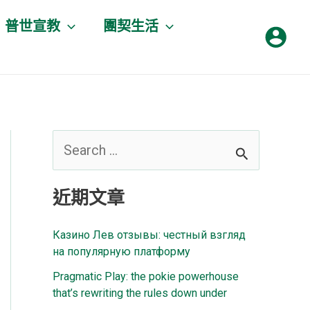
普世宣教
團契生活
搜
尋
近期文章
關
鍵
Казино Лев отзывы: честный взгляд
字
на популярную платформу
:
Pragmatic Play: the pokie powerhouse
that’s rewriting the rules down under