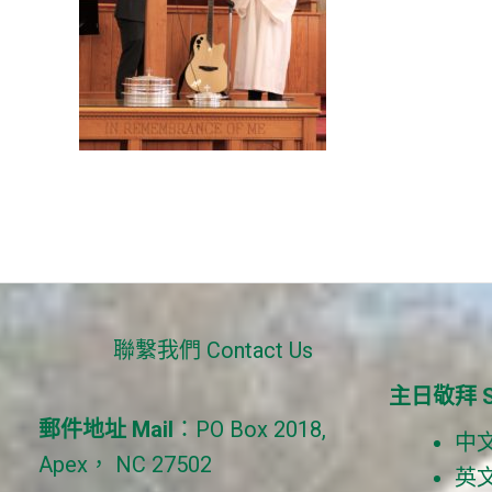
聯繫我們 Contact Us
主日敬拜 Su
郵件地址 Mail
：PO Box 2018,
中文 
Apex， NC 27502
英文 