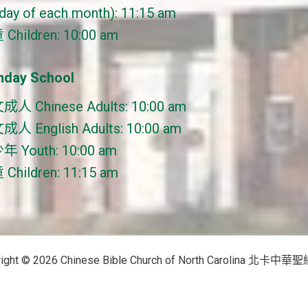
day of each month): 11:15 am
Children: 10:00 am
day School
人 Chinese Adults: 10:00 am
人 English Adults: 10:00 am
 Youth: 10:00 am
Children: 11:15 am
right © 2026 Chinese Bible Church of North Carolina 北卡中