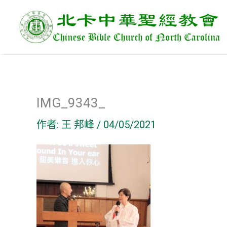
跳
至
主
要
內
容
IMG_9343_
作者:
王 邦峰
/
04/05/2021