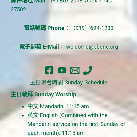
郵件地址 Mail
：PO Box 2018, Apex， NC
27502
電話號碼 Phone
：（919）694-1233
電子郵箱 E-Mail
：
welcome@cbcnc.org
主日聚會時間 Sunday Schedule
主日敬拜 Sunday Worship
中文 Mandarin: 11:15 am
英文 English (Combined with the
Mandarin service on the first Sunday of
each month): 11:15 am